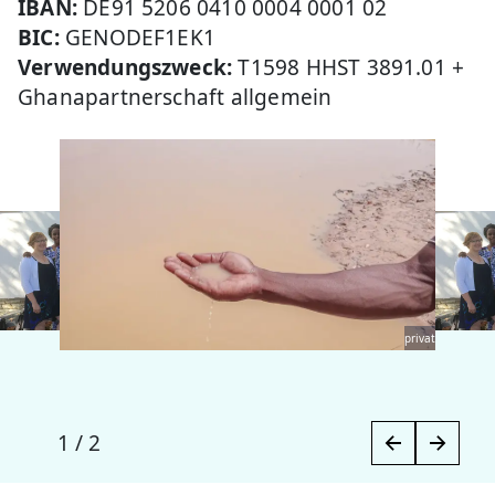
IBAN:
DE91 5206 0410 0004 0001 02
BIC:
GENODEF1EK1
Verwendungszweck:
T1598 HHST 3891.01 +
Ghanapartnerschaft allgemein
privat
1
/
2